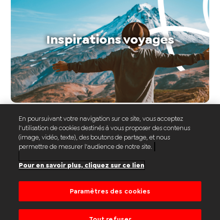
Inspirations voyages
Réservez votre vol au
En poursuivant votre navigation sur ce site, vous acceptez
l'utilisation de cookies destinés à vous proposer des contenus
(image, vidéo, texte), des boutons de partage, et nous
départ de Lille
permettre de mesurer l'audience de notre site.
Pour en savoir plus, cliquez sur ce lien
Paramètres des cookies
Nous contacter
Version classique
Tout refuser