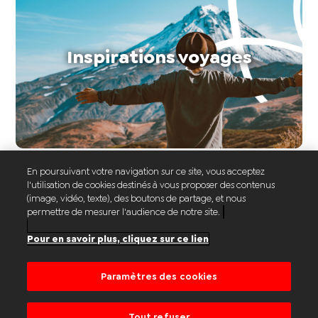
Inspirations voyages
Réservez votre vol au
En poursuivant votre navigation sur ce site, vous acceptez
l'utilisation de cookies destinés à vous proposer des contenus
(image, vidéo, texte), des boutons de partage, et nous
départ de Lille
permettre de mesurer l'audience de notre site.
Pour en savoir plus, cliquez sur ce lien
Paramètres des cookies
Nous contacter
Version classique
Tout refuser