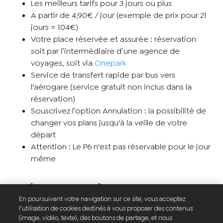
Les meilleurs tarifs pour 3 jours ou plus
A partir de 4,90€ / jour (exemple de prix pour 21
jours = 104€)
Votre place réservée et assurée : réservation
soit par l’intermédiaire d’une agence de
voyages, soit via
Onepark
Service de transfert rapide par bus vers
l'aérogare (service gratuit non inclus dans la
réservation)
Souscrivez l’option Annulation : la possibilité de
changer vos plans jusqu'à la veille de votre
départ
Attention : Le P6 n'est pas réservable pour le jour
même
Tarifs des parkings
En poursuivant votre navigation sur ce site, vous acceptez
l'utilisation de cookies destinés à vous proposer des contenus
Différentes formules sont à votre disposition,
(image, vidéo, texte), des boutons de partage, et nous